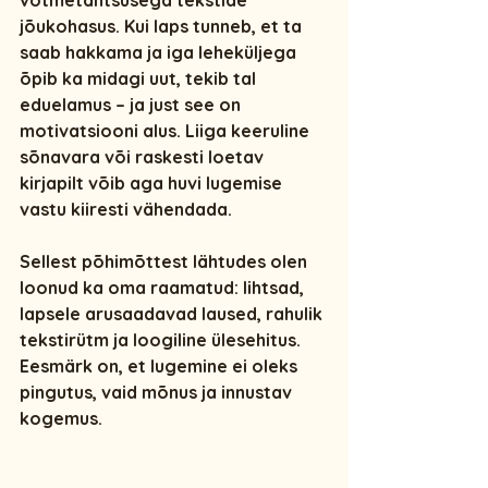
võtmetähtsusega 
tekstide 
jõukohasus
. Kui laps tunneb, et ta 
saab hakkama ja iga leheküljega 
õpib ka midagi uut, tekib tal 
eduelamus – ja just see on 
motivatsiooni alus. Liiga keeruline 
sõnavara või raskesti loetav 
kirjapilt võib aga huvi lugemise 
vastu kiiresti vähendada.
Sellest põhimõttest lähtudes olen 
loonud ka oma raamatud: 
lihtsad, 
lapsele arusaadavad laused
, rahulik 
tekstirütm ja loogiline ülesehitus. 
Eesmärk on, et lugemine ei oleks 
pingutus, vaid mõnus ja innustav 
kogemus.