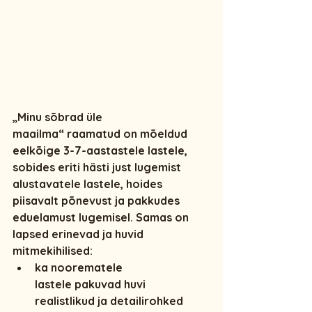
„Minu sõbrad üle 
maailma“ raamatud
 on mõeldud 
eelkõige 
3-7-aastastele lastele
, 
sobides eriti hästi just lugemist 
alustavatele lastele, hoides 
piisavalt põnevust ja pakkudes 
eduelamust lugemisel. Samas on 
lapsed erinevad ja huvid 
mitmekihilised:
ka noorematele 
lastele
 pakuvad huvi 
realistlikud ja detailirohked 