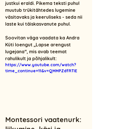
justkui eraldi. Pikema teksti puhul 
muutub trükitähtedes lugemine 
väsitavaks ja keeruliseks - seda nii 
laste kui täiskasvanute puhul. 
Soovitan väga vaadata ka Andra 
Küti loengut 
„Lapse arengust 
lugejana“
, mis avab teemat 
rahulikult ja põhjalikult:
https://www.youtube.com/watch?
time_continue=11&v=QMMPZdfRTIE
Montessori vaatenurk: 