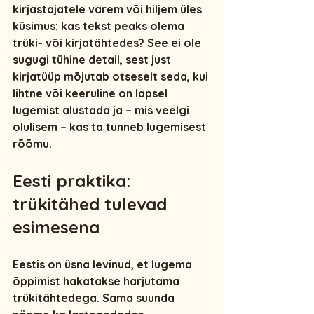
kirjastajatele varem või hiljem üles 
küsimus: 
kas tekst peaks olema 
trüki- või kirjatähtedes?
 See ei ole 
sugugi tühine detail, sest just 
kirjatüüp mõjutab otseselt seda, kui 
lihtne või keeruline on lapsel 
lugemist alustada ja – mis veelgi 
olulisem – kas ta tunneb lugemisest 
rõõmu.
Eesti praktika: 
trükitähed tulevad 
esimesena
Eestis on üsna levinud, et lugema 
õppimist hakatakse harjutama 
trükitähtedega
. Sama suunda 