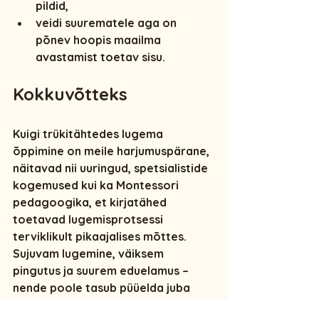
pildid,
veidi suurematele
 aga on 
põnev hoopis maailma 
avastamist toetav sisu.
Kokkuvõtteks
Kuigi trükitähtedes lugema 
õppimine on meile harjumuspärane, 
näitavad nii uuringud, spetsialistide 
kogemused kui ka Montessori 
pedagoogika, et 
kirjatähed 
toetavad lugemisprotsessi 
terviklikult pikaajalises mõttes
. 
Sujuvam lugemine, väiksem 
pingutus ja suurem eduelamus – 
nende poole tasub püüelda juba 
kohe lapse lugemisteekonna 