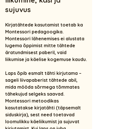
liikumine, käsi ja 
sujuvus
Kirjatähtede kasutamist toetab ka 
Montessori pedagoogika
. 
Montessori lähenemises ei alustata 
lugema õppimist mitte tähtede 
äratundmisest paberil, vaid 
liikumise ja käelise kogemuse kaudu
.
Laps õpib esmalt tähti kirjutama – 
sageli liivapaberist tähtede abil, 
mida mööda sõrmega tõmmates 
tähekujud selgeks saavad. 
Montessori metoodikas 
kasutatakse 
kirjatähti (täpsemalt 
siduskirja)
, sest need toetavad 
loomulikku käeliikumist ja sujuvat 
kirjutamist. Kui laps on juba 