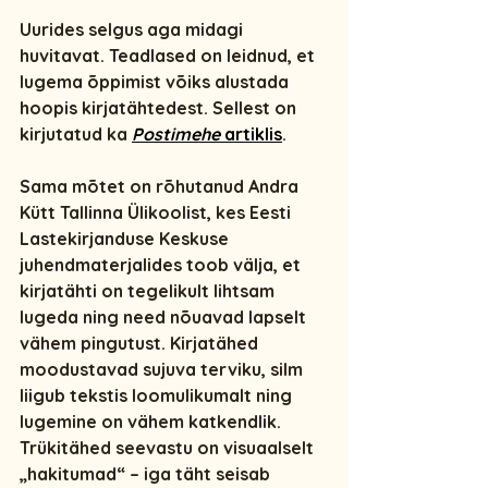
Uurides selgus aga midagi 
huvitavat. Teadlased on leidnud, et 
lugema õppimist võiks alustada 
hoopis kirjatähtedest
. Sellest on 
kirjutatud ka 
Postimehe
 artiklis
. 
Sama mõtet on rõhutanud 
Andra 
Kütt Tallinna Ülikoolist
, kes Eesti 
Lastekirjanduse Keskuse 
juhendmaterjalides toob välja, et 
kirjatähti on tegelikult lihtsam 
lugeda ning need nõuavad lapselt 
vähem pingutust
. Kirjatähed 
moodustavad sujuva terviku, silm 
liigub tekstis loomulikumalt ning 
lugemine on vähem katkendlik.
Trükitähed seevastu on visuaalselt 
„hakitumad“ – iga täht seisab 