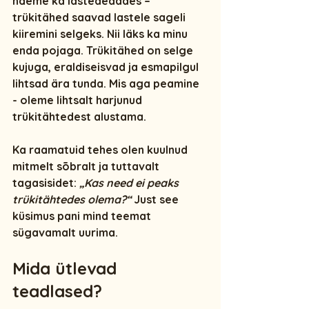
näeme ka lasteaedades – 
trükitähed saavad lastele sageli 
kiiremini selgeks. Nii läks ka minu 
enda pojaga. Trükitähed on selge 
kujuga, eraldiseisvad ja esmapilgul 
lihtsad ära tunda. Mis aga peamine 
- oleme lihtsalt harjunud 
trükitähtedest alustama.
Ka raamatuid tehes olen kuulnud 
mitmelt sõbralt ja tuttavalt 
tagasisidet: 
„Kas need ei peaks 
trükitähtedes olema?“
 Just see 
küsimus pani mind teemat 
sügavamalt uurima.
Mida ütlevad 
teadlased?