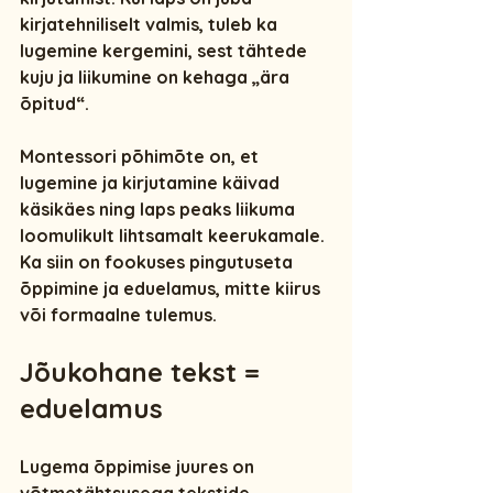
kirjatehniliselt valmis, tuleb ka 
lugemine kergemini, sest tähtede 
kuju ja liikumine on kehaga „ära 
õpitud“.
Montessori põhimõte on, et 
lugemine ja kirjutamine käivad 
käsikäes
 ning laps peaks liikuma 
loomulikult lihtsamalt keerukamale. 
Ka siin on fookuses pingutuseta 
õppimine ja eduelamus, mitte kiirus 
või formaalne tulemus.
Jõukohane tekst = 
eduelamus
Lugema õppimise juures on 