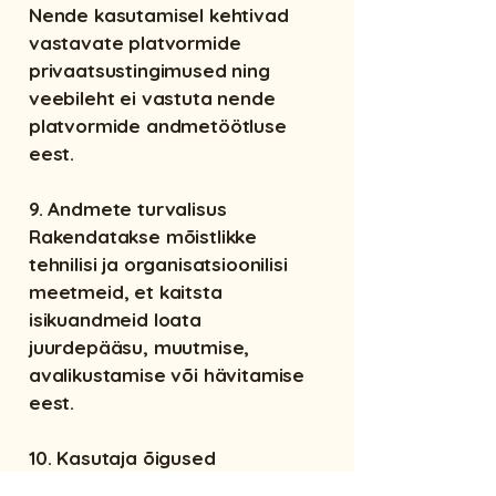
Nende kasutamisel kehtivad
vastavate platvormide
privaatsustingimused ning
veebileht ei vastuta nende
platvormide andmetöötluse
eest.
9. Andmete turvalisus
Rakendatakse mõistlikke
tehnilisi ja organisatsioonilisi
meetmeid, et kaitsta
isikuandmeid loata
juurdepääsu, muutmise,
avalikustamise või hävitamise
eest.
10. Kasutaja õigused
Kasutajal on õigus: