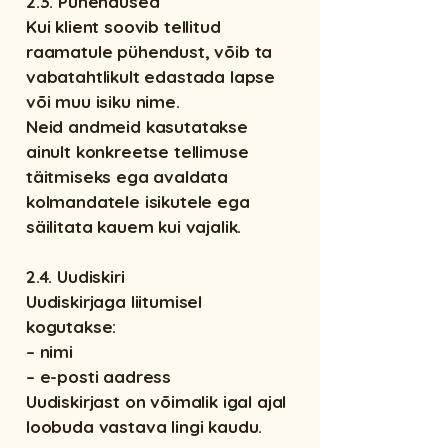
2.3. Pühendused
Kui klient soovib tellitud
raamatule pühendust, võib ta
vabatahtlikult edastada lapse
või muu isiku nime.
Neid andmeid kasutatakse
ainult konkreetse tellimuse
täitmiseks ega avaldata
kolmandatele isikutele ega
säilitata kauem kui vajalik.
2.4. Uudiskiri
Uudiskirjaga liitumisel
kogutakse:
– nimi
– e-posti aadress
Uudiskirjast on võimalik igal ajal
loobuda vastava lingi kaudu.