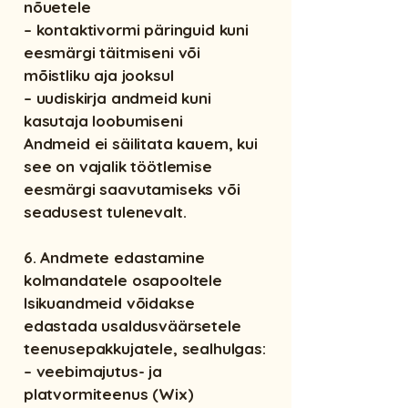
nõuetele
– kontaktivormi päringuid kuni
eesmärgi täitmiseni või
mõistliku aja jooksul
– uudiskirja andmeid kuni
kasutaja loobumiseni
Andmeid ei säilitata kauem, kui
see on vajalik töötlemise
eesmärgi saavutamiseks või
seadusest tulenevalt.
6. Andmete edastamine
kolmandatele osapooltele
Isikuandmeid võidakse
edastada usaldusväärsetele
teenusepakkujatele, sealhulgas:
– veebimajutus- ja
platvormiteenus (Wix)