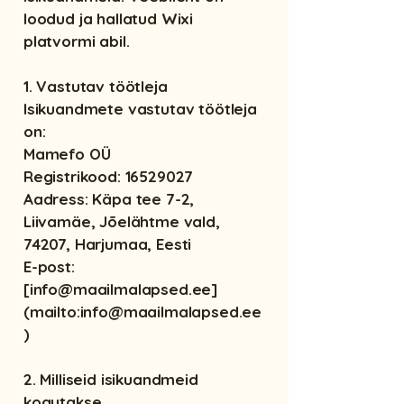
loodud ja hallatud Wixi
platvormi abil.
1. Vastutav töötleja
Isikuandmete vastutav töötleja
on:
Mamefo OÜ
Registrikood: 16529027
Aadress: Käpa tee 7-2,
Liivamäe, Jõelähtme vald,
74207, Harjumaa, Eesti
E-post:
[info@maailmalapsed.ee]
(mailto:info@maailmalapsed.ee
)
2. Milliseid isikuandmeid
kogutakse