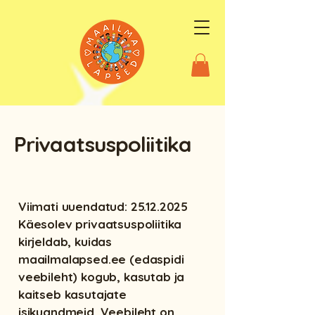
Privaatsuspoliitika
Viimati uuendatud:
25.12.2025
Käesolev privaatsuspoliitika
kirjeldab, kuidas
maailmalapsed.ee (edaspidi
veebileht) kogub, kasutab ja
kaitseb kasutajate
isikuandmeid. Veebileht on